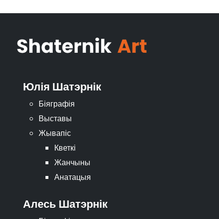
Юлія Шатэрнік
Біяграфія
Выставы
Жывапіс
Кветкі
Жанчыны
Анатацыя
Алесь Шатэрнік