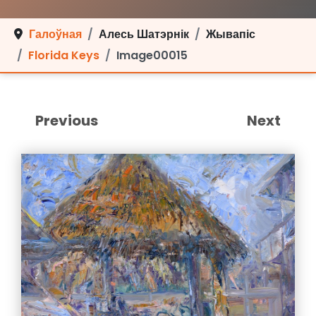
Галоўная
Алесь Шатэрнік
Жывапіс
Florida Keys
Image00015
Previous
Next