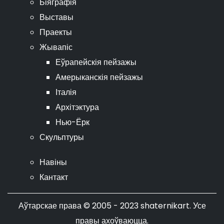
Біяграфія
Выставы
Праекты
Жывапіс
Еўрапейскія пейзажы
Амерыканскія пейзажы
Італія
Архітэктура
Нью-Ёрк
Скульптуры
Навіны
Кантакт
Аўтарскае права © 2005 - 2023 shaternikart. Усе
правы ахоўваюцца.