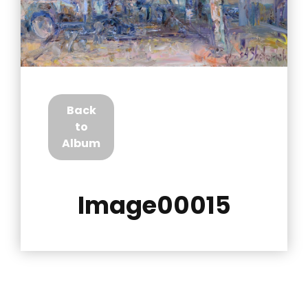
Back
to
Album
Image00015