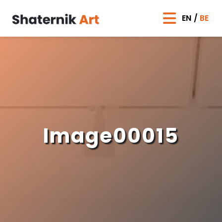
EN
BE
Image00015