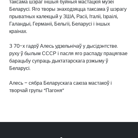
таксама шэраг іншыя буйныя мастацкія музеі
Беларусі. Яго творы знаходзяцца таксама ў шэрагу
прыватных калекцый у ЗША, Расіі, Італіі, Ізраілі,
Галандыі, Германіі, Бельгіі, Беларусі і іншых
краінах.
З 70-х гадоў Алесь удзельнічаў у дысідэнтстве.
руху ў былым СССР і пасля яго распаду працягвае
барацьбу супраць дыктатарскага рэжыму ў
Беларусі.
Алесь – сябра Беларускага саюза мастакоў і
творчай групы “Пагоня”