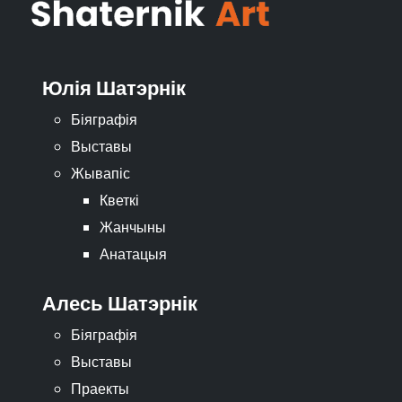
Юлія Шатэрнік
Біяграфія
Выставы
Жывапіс
Кветкі
Жанчыны
Анатацыя
Алесь Шатэрнік
Біяграфія
Выставы
Праекты