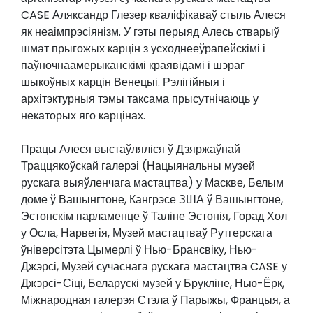
CASE Аляксандр Глезер кваліфікаваў стыль Алеся
як неаімпрэсіянізм. У гэты перыяд Алесь стварыў
шмат прыгожых карцін з усходнееўрапейскімі і
паўночнаамерыканскімі краявідамі і шэраг
шыкоўных карцін Венецыі. Рэлігійныя і
архітэктурныя тэмы таксама прысутнічаюць у
некаторых яго карцінах.
Працы Алеся выстаўляліся ў Дзяржаўнай
Траццякоўскай галерэі (Нацыянальны музей
рускага выяўленчага мастацтва) у Маскве, Белым
доме ў Вашынгтоне, Кангрэсе ЗША ў Вашынгтоне,
Эстонскім парламенце ў Таліне Эстонія, Горад Хол
у Осла, Нарвегія, Музей мастацтваў Рутгерскага
ўніверсітэта Цымерлі ў Нью-Брансвіку, Нью-
Джэрсі, Музей сучаснага рускага мастацтва CASE у
Джэрсі-Сіці, Беларускі музей у Брукліне, Нью-Ёрк,
Міжнародная галерэя Стэла ў Парыжы, Францыя, а