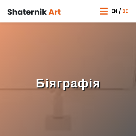
EN
BE
Біяграфія