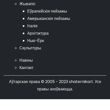
Жывапіс
Еўрапейскія пейзажы
Амерыканскія пейзажы
Італія
Архітэктура
Нью-Ёрк
Скульптуры
Навіны
Кантакт
Аўтарскае права © 2005 - 2023 shaternikart. Усе
правы ахоўваюцца.