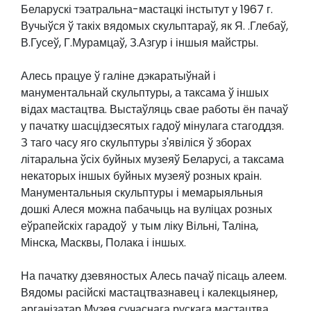
Беларускі тэатральна-мастацкі інстытут у 1967 г.
Вучыўся ў такіх вядомых скульптараў, як Я. .Глебаў,
В.Гусеў, Г.Мурамцаў, З.Азгур і іншыя майстры.
Алесь працуе ў галіне дэкаратыўнай і
манументальнай скульптуры, а таксама ў іншых
відах мастацтва. Выстаўляць свае работы ён пачаў
у пачатку шасцідзесятых гадоў мінулага стагоддзя.
З таго часу яго скульптуры з'явіліся ў зборах
літаральна ўсіх буйных музеяў Беларусі, а таксама
некаторых іншых буйных музеяў розных краін.
Манументальныя скульптуры і мемарыяльныя
дошкі Алеся можна пабачыць на вуліцах розных
еўрапейскіх гарадоў у тым ліку Вільні, Таліна,
Мінска, Масквы, Полака і іншых.
На пачатку дзевяностых Алесь пачаў пісаць алеем.
Вядомы расійскі мастацтвазнавец і калекцыянер,
арганізатар Музея сучаснага рускага мастацтва