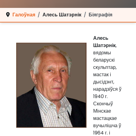
Галоўная
Алесь Шатэрнік
Біяграфія
Алесь
Шатэрнік
,
вядомы
беларускі
скульптар,
мастак і
дысідэнт,
нарадзіўся ў
1940 г.
Скончыў
Мінскае
мастацкае
вучылішча ў
1964 г. і