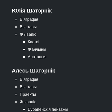
Юлія Шатэрнік
Біяграфія
Выставы
Жывапіс
Кветкі
Жанчыны
Анатацыя
Алесь Шатэрнік
Біяграфія
Выставы
Праекты
Жывапіс
Еўрапейскія пейзажы