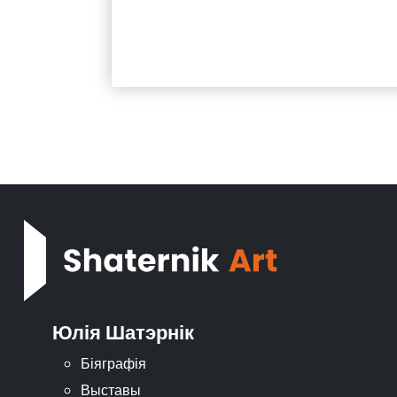
Юлія Шатэрнік
Біяграфія
Выставы