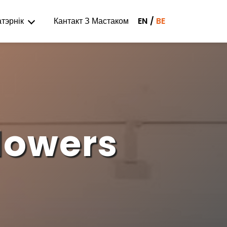
тэрнік
Кантакт З Мастаком
EN
BE
lowers