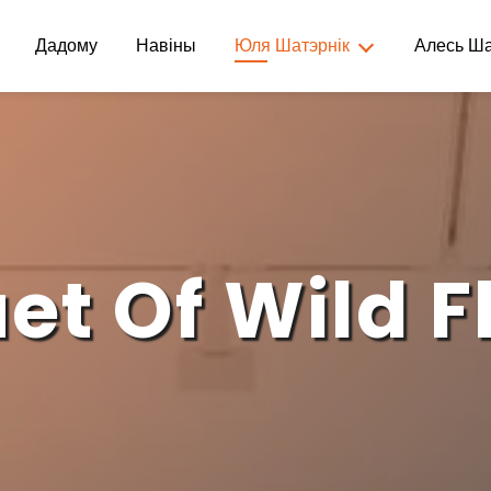
Дадому
Навіны
Юля Шатэрнік
Алесь Ша
et Of Wild F