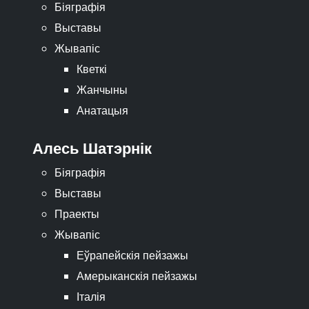
Біяграфія
Выставы
Жывапіс
Кветкі
Жанчыны
Анатацыя
Алесь Шатэрнік
Біяграфія
Выставы
Праекты
Жывапіс
Еўрапейскія пейзажы
Амерыканскія пейзажы
Італія