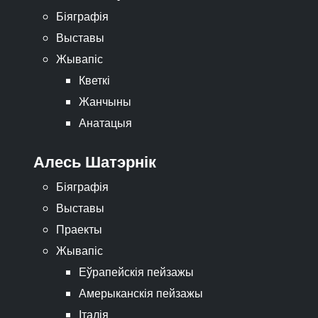
Біяграфія
Выставы
Жывапіс
Кветкі
Жанчыны
Анатацыя
Алесь Шатэрнік
Біяграфія
Выставы
Праекты
Жывапіс
Еўрапейскія пейзажы
Амерыканскія пейзажы
Італія