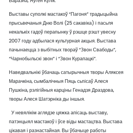
Баразна, Яўген Кулік.
Выставы суполкі мастакоў “Пагоня” традыцыйна
прысьвечаныя Дню Волі (25 сакавіка) і пасьля
некалькіх гадоў перапынку ў рэшце рэшт увесну
2007 году адбылася культурная акцыя. Выстава
пачынаецца з выбітных твораў “Звон Свабоды”,
“Чарнобыльскі звон” і “Звон Курапацкі”.
Наведвальнікі ўбачаць сатырычныя творы Аляксея
Марачкіна, сымбалічныя Пяць сьпісаў Алеся
Пушкіна, рэлігійныя карціны Генадзя Драздова,
творы Алеся Шатэрніка ды іншыя.
У невялікім аглядзе цяжка апісаць выставу,
патэнцыял мастакоў і ўсе віды мастацтва. Выстава
цікавая і разнастайная. Вы ўбачыце работы