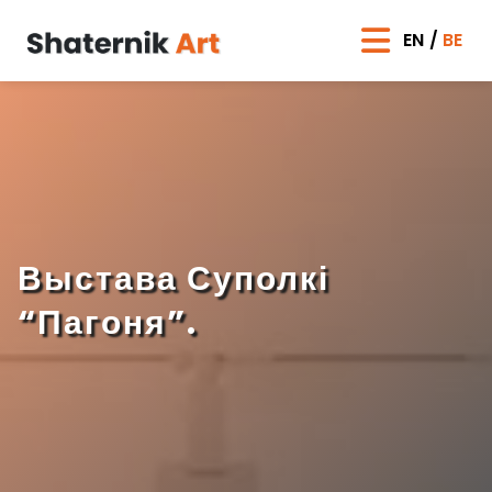
EN
BE
Выстава Суполкі
“Пагоня”.