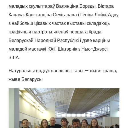
маладых скульптараў Валянціна Борзды, Віктара
Капача, Канстанціна Селіганава і Геніка Лойкі. Адну
з найбольш цікавых частак выставы складаюць
графічныя партрэты членаў першага ўрада
Беларускай Народнай Рэспублікі і дзве карціны
маладой мастачкі Юліі Шатэрнік з Нью-Джэрсі,
ЗША.
Натуральны водгук пасля выставы — жыве краіна,
жыве Беларусь!