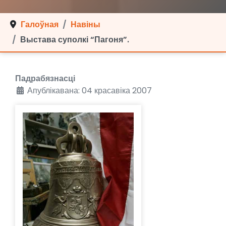
Галоўная
Навіны
Выстава суполкі “Пагоня”.
Падрабязнасці
Апублікавана: 04 красавіка 2007