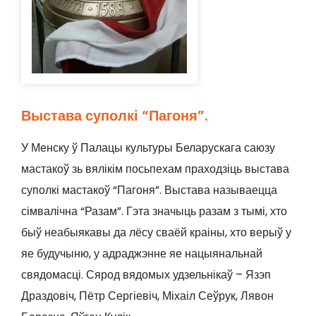
Выстава суполкі “Пагоня”.
У Менску ў Палацы культуры Беларускага саюзу
мастакоў зь вялікім посьпехам праходзіць выстава
суполкі мастакоў “Пагоня”. Выстава называецца
сімвалічна “Разам”. Гэта значыць разам з тымі, хто
быў неабыякавы да лёсу сваёй краіны, хто верыў у
яе будучыню, у адраджэнне яе нацыянальнай
свядомасці. Сярод вядомых удзельнікаў – Язэп
Драздовіч, Пётр Сергіевіч, Міхаіл Сеўрук, Лявон